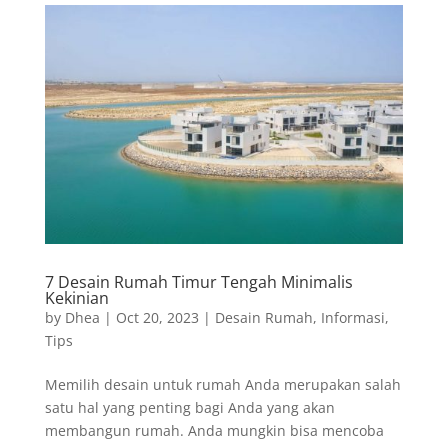
7 Desain Rumah Timur Tengah Minimalis
Kekinian
by
Dhea
|
Oct 20, 2023
|
Desain Rumah
,
Informasi
,
Tips
Memilih desain untuk rumah Anda merupakan salah
satu hal yang penting bagi Anda yang akan
membangun rumah. Anda mungkin bisa mencoba