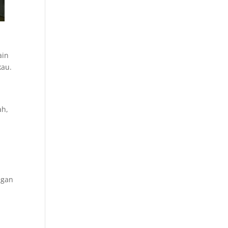
ain
kau.
ah,
.
ngan
.