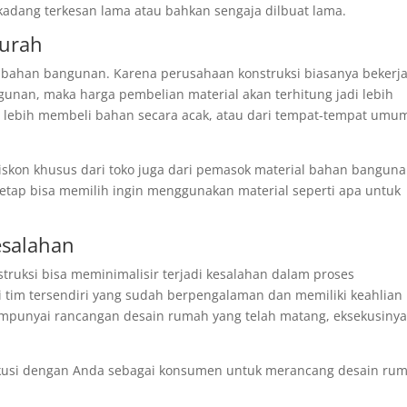
adang terkesan lama atau bahkan sengaja dilbuat lama.
Murah
 bahan bangunan. Karena perusahaan konstruksi biasanya bekerj
unan, maka harga pembelian material akan terhitung jadi lebih
g lebih membeli bahan secara acak, atau dari tempat-tempat umu
kon khusus dari toko juga dari pemasok material bahan bangun
tetap bisa memilih ingin menggunakan material seperti apa untuk
esalahan
truksi bisa meminimalisir terjadi kesalahan dalam proses
tim tersendiri yang sudah berpengalaman dan memiliki keahlian
 mempunyai rancangan desain rumah yang telah matang, eksekusiny
iskusi dengan Anda sebagai konsumen untuk merancang desain ru