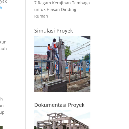
nyak
7 Ragam Kerajinan Tembaga
ah
untuk Hiasan Dinding
Rumah
Simulasi Proyek
ngun
jauh
a
ih
Dokumentasi Proyek
an
kup