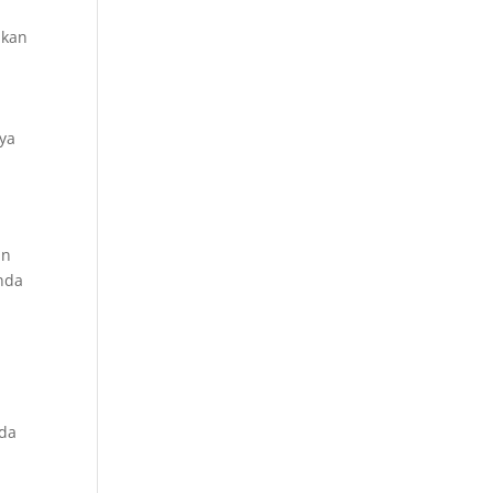
akan
ya
an
Anda
o
nda