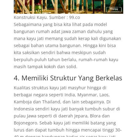
Konstruksi Kayu. Sumber : 99.co
Sebagaimana yang bisa kita lihat pada model
bangunan rumah adat jawa zaman dahulu yang
mana kayu jati memang sudah kerap kali digunakan
sebagai bahan utama bangunan. Hingga kini bisa
kita saksikan sendiri bahwa meskipun sudah
berpuluh-puluh tahun berlalu, rumah-rumah kayu
masih tampak kokoh dan solid.
4. Memiliki Struktur Yang Berkelas
Kualitas struktus kayu jati masyhur hingga di
berbagai negara seperti India, Myanmar, Laos,
Kamboja dan Thailand, dan lain sebagainya. Di
Indonesia sendiri kayu jati banyak tumbuh subur di
pulau Jawa seperti di daerah Jepara, Blora dan
Bojonegoro. Sebab kayu jati memiliki batang yang
lurus dan dapat tumbuh hingga mencapai tinggi 30-
40 m dengan kandungan kadar air segar kayu jati