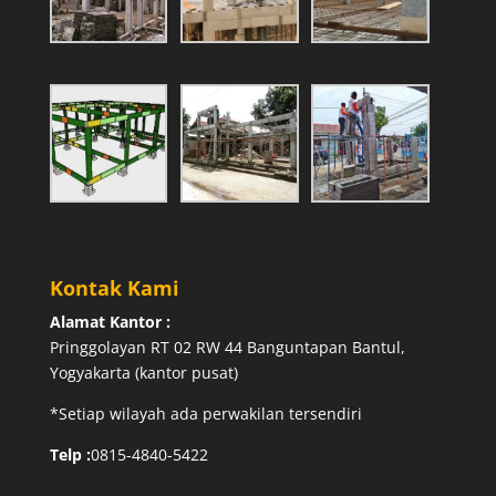
Kontak Kami
Alamat Kantor :
Pringgolayan RT 02 RW 44 Banguntapan Bantul,
Yogyakarta (kantor pusat)
*Setiap wilayah ada perwakilan tersendiri
Telp :
0815-4840-5422