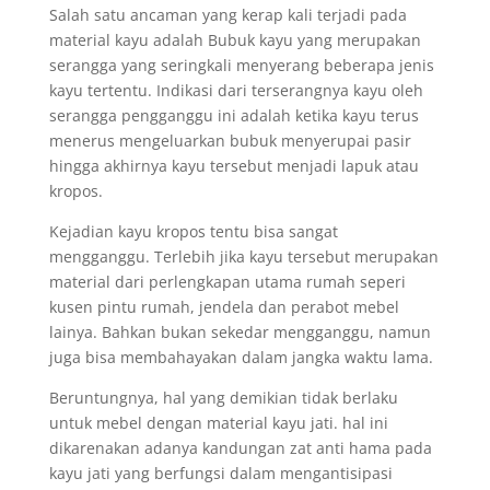
Salah satu ancaman yang kerap kali terjadi pada
material kayu adalah Bubuk kayu yang merupakan
serangga yang seringkali menyerang beberapa jenis
kayu tertentu. Indikasi dari terserangnya kayu oleh
serangga pengganggu ini adalah ketika kayu terus
menerus mengeluarkan bubuk menyerupai pasir
hingga akhirnya kayu tersebut menjadi lapuk atau
kropos.
Kejadian kayu kropos tentu bisa sangat
mengganggu. Terlebih jika kayu tersebut merupakan
material dari perlengkapan utama rumah seperi
kusen pintu rumah, jendela dan perabot mebel
lainya. Bahkan bukan sekedar mengganggu, namun
juga bisa membahayakan dalam jangka waktu lama.
Beruntungnya, hal yang demikian tidak berlaku
untuk mebel dengan material kayu jati. hal ini
dikarenakan adanya kandungan zat anti hama pada
kayu jati yang berfungsi dalam mengantisipasi